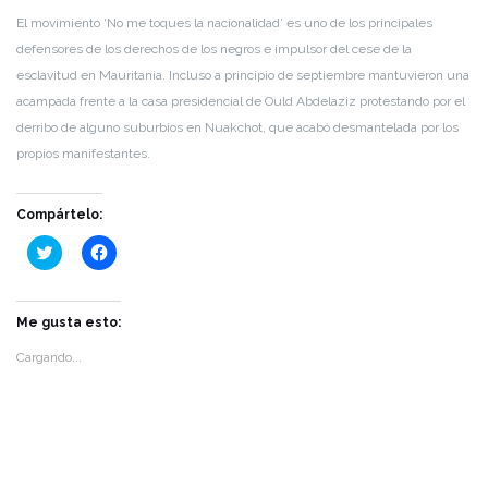
El movimiento ‘No me toques la nacionalidad’ es uno de los principales
defensores de los derechos de los negros e impulsor del cese de la
esclavitud en Mauritania. Incluso a principio de septiembre mantuvieron una
acampada frente a la casa presidencial de Ould Abdelaziz protestando por el
derribo de alguno suburbios en Nuakchot, que acabó desmantelada por los
propios manifestantes.
Compártelo:
Haz
Haz
clic
clic
para
para
compartir
compartir
en
en
Twitter
Facebook
Me gusta esto:
(Se
(Se
abre
abre
Cargando...
en
en
una
una
ventana
ventana
nueva)
nueva)