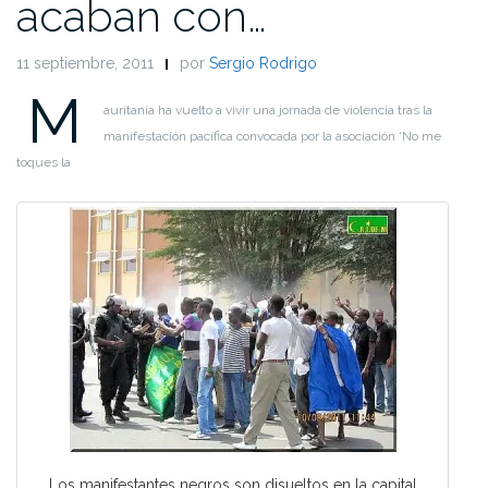
acaban con…
11 septiembre, 2011
por
Sergio Rodrigo
M
auritania ha vuelto a vivir una jornada de violencia tras la
manifestación pacífica convocada por la asociación ‘No me
toques la
Los manifestantes negros son disueltos en la capital