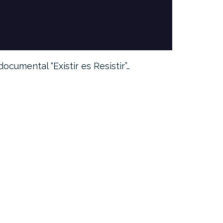
 documental “Existir es Resistir”…
«#YoMeQu
tiempos…