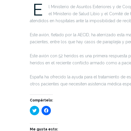
E
l Ministerio de Asuntos Exteriores y de Co
el Ministerio de Salud Libio y el Comité de
atendidos en hospitales ante la imposibilidad de recib
Este avión, fletado por la AECID, ha aterrizado esta
pacientes, entre los que hay casos de paraplejía y pe
Este avión con 52 heridos es una primera respuesta por 
heridos en el reciente conflicto armado como a pacie
España ha ofrecido la ayuda para el tratamiento de e
otros pacientes que necesiten asistencia médica espe
Compártelo:
Haz
Haz
clic
clic
para
para
compartir
compartir
en
en
Twitter
Facebook
Me gusta esto: