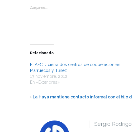
(Se
(Se
abre
abre
Cargando...
en
en
una
una
ventana
ventana
nueva)
nueva)
Relacionado
El AECID cierra dos centros de cooperacion en
Marruecos y Túnez
13 noviembre, 2012
En «Exteriores»
La Haya mantiene contacto informal con el hijo 
Sergio Rodrigo