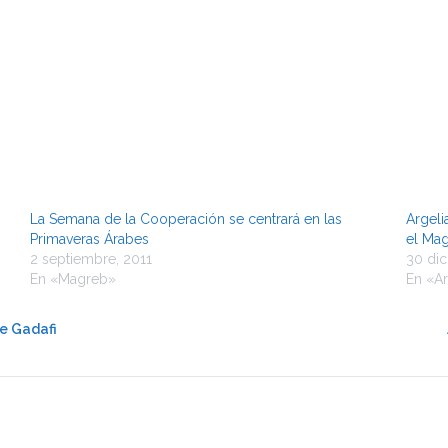
La Semana de la Cooperación se centrará en las
Argeli
Primaveras Árabes
el Ma
2 septiembre, 2011
30 di
En «Magreb»
En «Ar
de Gadafi