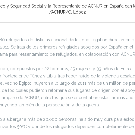
mpleo y Seguridad Social y la Representante de ACNUR en España dan la
/ACNUR/C. López
e 80 refugiados de distintas nacionalidades que llegaban directamen
011. Se trata de los primeros refugiados acogidos por España en el 
rama para reasentamiento de refugiados, en colaboración con ACNUR
 grupo, compuestos por 22 hombres, 25 mujeres y 33 niños de Eritrea
rontera entre Túnez y Libia, tras haber huido de la violencia desatad
 del vecino Egipto, huyeron a lo largo de 2011 más de un millón de pers
 de los cuales pudieron retornar a sus lugares de origen con el ap
 amparo de ACNUR, entre los que se encontraban estas familias ahor
 huyendo también de la persecución y de la guerra.
ó a albergar a más de 20.000 personas, ha sido muy dura para estos 
canzar los 50ºC y donde los refugiados dependen completamente de la