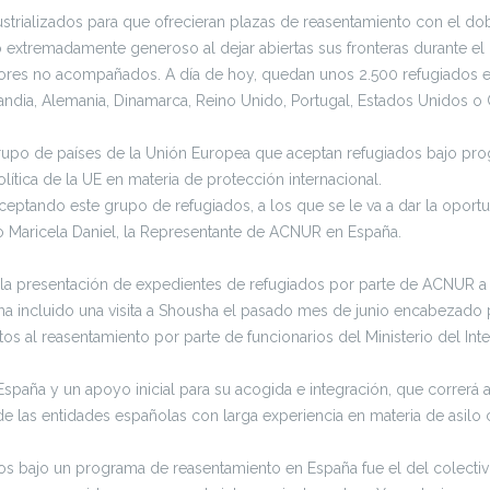
strializados para que ofrecieran plazas de reasentamiento con el do
 extremadamente generoso al dejar abiertas sus fronteras durante el 
enores no acompañados. A día de hoy, quedan unos 2.500 refugiados 
andia, Alemania, Dinamarca, Reino Unido, Portugal, Estados Unidos o
upo de países de la Unión Europea que aceptan refugiados bajo pro
tica de la UE en materia de protección internacional.
eptando este grupo de refugiados, a los que se le va a dar la oport
jo Maricela Daniel, la Representante de ACNUR en España.
 la presentación de expedientes de refugiados por parte de ACNUR a
 ha incluido una visita a Shousha el pasado mes de junio encabezado po
datos al reasentamiento por parte de funcionarios del Ministerio del In
España y un apoyo inicial para su acogida e integración, que correrá 
de las entidades españolas con larga experiencia en materia de asi
 bajo un programa de reasentamiento en España fue el del colectivo