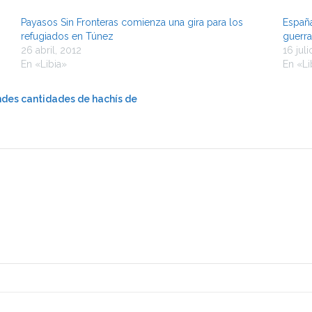
Payasos Sin Fronteras comienza una gira para los
España
refugiados en Túnez
guerra
26 abril, 2012
16 jul
En «Libia»
En «Li
ndes cantidades de hachís de