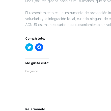
unos 700 refugiados bosnios musulmanes, que habían
El reasentamiento es un instrumento de protección i
voluntaria y la integración local, cuando ninguna de
ACNUR estima necesarias para reasentamiento a nivel
Compártelo:
Haz
Haz
clic
clic
para
para
compartir
compartir
en
en
Twitter
Facebook
Me gusta esto:
(Se
(Se
abre
abre
Cargando...
en
en
una
una
ventana
ventana
nueva)
nueva)
Relacionado