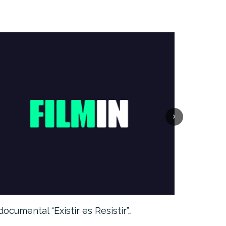
 documental “Existir es Resistir”…
«#YoMeQu
tiempos…