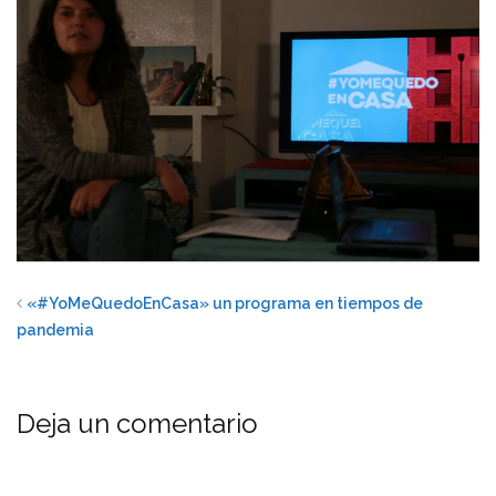
«#YoMeQuedoEnCasa» un programa en tiempos de
pandemia
Deja un comentario