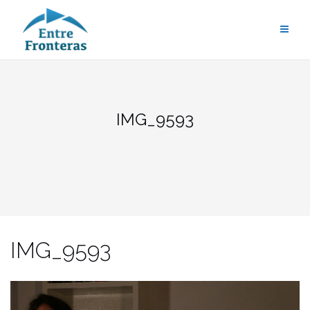
Saltar
al
contenido
IMG_9593
IMG_9593