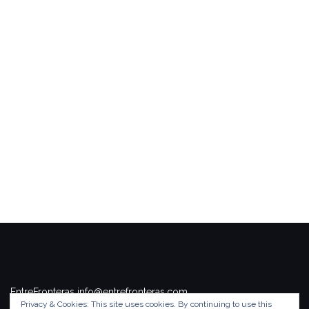
EntreFronteras info@entrefronteras.com
Privacy & Cookies: This site uses cookies. By continuing to use this
Tema de
Colorlib
. Funciona con
WordPress
.