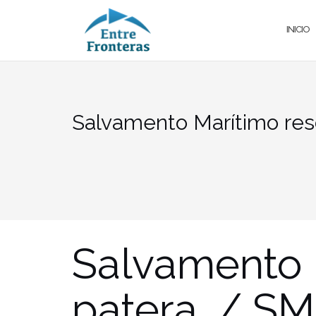
Saltar
al
INICIO
contenido
Salvamento Marítimo res
Salvamento 
patera. / SM