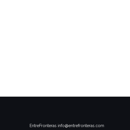
EntreFronteras info@entrefronteras.com