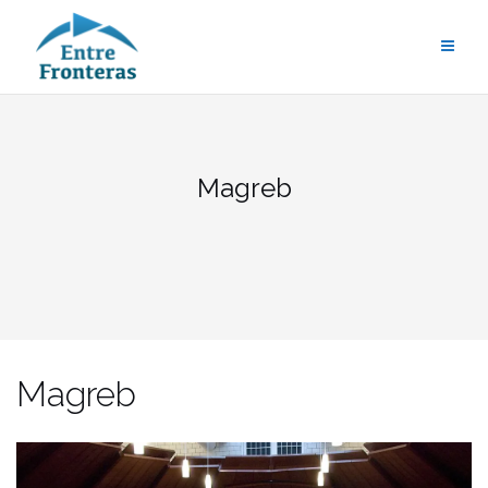
Saltar
al
contenido
Magreb
Magreb