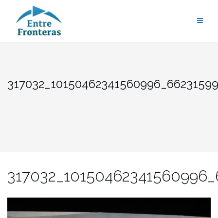
Saltar
al
contenido
317032_10150462341560996_66231599
317032_10150462341560996_