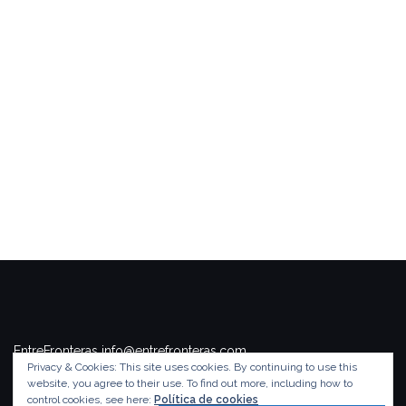
EntreFronteras info@entrefronteras.com
Privacy & Cookies: This site uses cookies. By continuing to use this
Tema de
Colorlib
. Funciona con
WordPress
.
website, you agree to their use.
To find out more, including how to
control cookies, see here:
Política de cookies