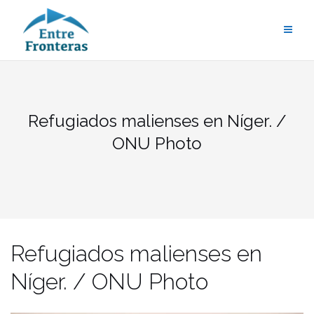
Saltar
al
contenido
Refugiados malienses en Níger. /
ONU Photo
Refugiados malienses en
Níger. / ONU Photo