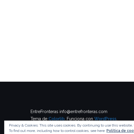
EntreFronteras info@entrefronteras.com
Tema de
Colorlib
. Funciona con
WordPress
.
Privacy & Cookies: This site uses cookies. By continuing to use this website, 
To find out more, including how to control cookies, see here:
Política de coo