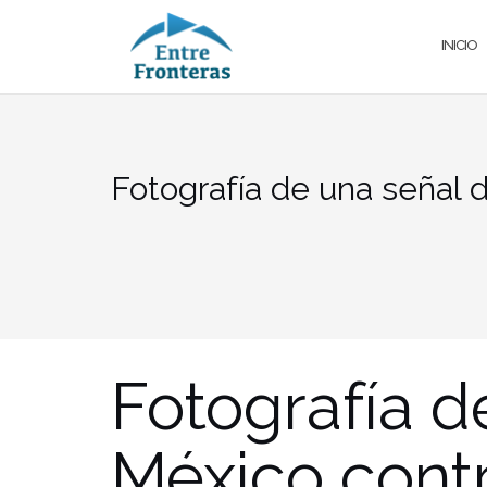
Saltar
al
INICIO
contenido
Fotografía de una señal d
Fotografía d
México contr