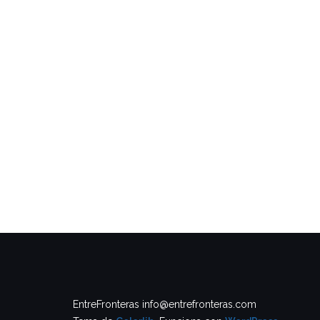
EntreFronteras info@entrefronteras.com