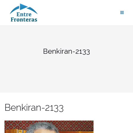
Saltar
al
contenido
Benkiran-2133
Benkiran-2133