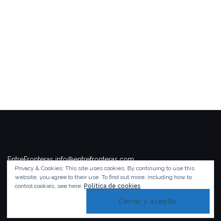
EntreFronteras info@entrefronteras.com
Privacy & Cookies: This site uses cookies. By continuing to use this
Tema de
Colorlib
. Funciona con
WordPress
.
website, you agree to their use.
To find out more, including how to
control cookies, see here:
Política de cookies