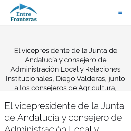
Saltar
al
contenido
El vicepresidente de la Junta de
Andalucía y consejero de
Administración Local y Relaciones
Institucionales, Diego Valderas, junto
a los consejeros de Agricultura,
Pesca y Medio Ambiente, Luis Planas,
El vicepresidente de la Junta
y de Justicia e Interior, Emilio de
Llera. / J.A
de Andalucía y consejero de
Administración Local y