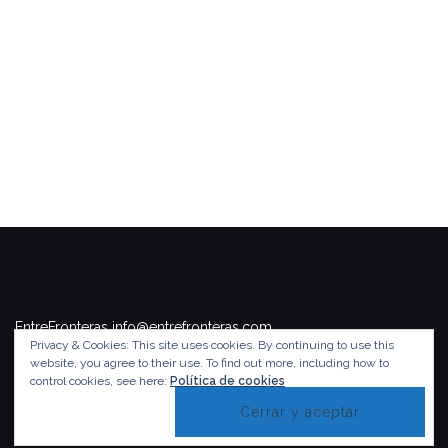
EntreFronteras info@entrefronteras.com
Privacy & Cookies: This site uses cookies. By continuing to use this
Tema de
Colorlib
. Funciona con
WordPress
.
website, you agree to their use.
To find out more, including how to
control cookies, see here:
Política de cookies