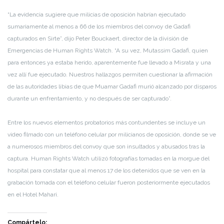
“La evidencia sugiere que milicias de oposición habrían ejecutado
sumariamente al menos a 66 de los miembros del convoy de Gadafi
capturados en Sirte”, dijo Peter Bouckaert, director de la división de
Emergencias de Human Rights Watch. “A su vez, Mutassim Gadafi, quien
para entonces ya estaba herido, aparentemente fue llevado a Misrata y una
vez allí fue ejecutado. Nuestros hallazgos permiten cuestionar la afirmación
de las autoridades libias de que Muamar Gadafi murió alcanzado por disparos
durante un enfrentamiento, y no después de ser capturado”.
Entre los nuevos elementos probatorios más contundentes se incluye un
video filmado con un teléfono celular por milicianos de oposición, donde se ve
a numerosos miembros del convoy que son insultados y abusados tras la
captura. Human Rights Watch utilizó fotografías tomadas en la morgue del
hospital para constatar que al menos 17 de los detenidos que se ven en la
grabación tomada con el teléfono celular fueron posteriormente ejecutados
en el Hotel Mahari.
Compártelo: