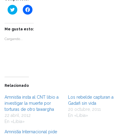
Haz
Haz
clic
clic
para
para
compartir
compartir
en
en
Twitter
Facebook
Me gusta esto:
(Se
(Se
abre
abre
Cargando...
en
en
una
una
ventana
ventana
nueva)
nueva)
Relacionado
Amnistía insta al CNT libio a
Los rebelde capturan a
investigar la muerte por
Gadafi sin vida
torturas de otro tawargha
20 octubre, 2011
22 abril, 2012
En «Libia»
En «Libia»
Amnistía Internacional pide