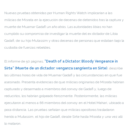
Nuevas pruebas obtenidas por Human Rights Watch implicarían a las
milicias de Misrata en la ejecución de decenas de detenidos tras la captura y
muerte de Muamar Gadafi un año atrás. Las autoridades libias no han
cumplido su compromiso de investigar la muerte del ex dictador de Libia
Gadafi, de su hijo Mutassim y otras decenas de personas que estaban bajo la
custodia de fuerzas rebeldes.
El informe de 50 páginas,
“Death of a Dictator: Bloody Vengeance in
Sirte” (Muerte de un dictador: venganza sangrienta en Sirte)
, describe
las últimas horas de vida de Muamar Gadafi y las circunstancias en que fue
asesinado. Presenta evidencias de que milicias originarias de Misrata habrían
capturado y desarmado a miembros del convoy de Gadafi y, luego de
reducirlos, los habrían golpeado ferozmente. Posteriormente, las milicias
ejecutaron al menos a 66 miembros del convoy en el Hotel Mahari, ubicado a
poca distancia. Las pruebas señalan que milicias opositoras trasladaron
herido a Mutassim, el hijo de Gadafi, desde Sirte hasta Misrata y una vez allí
lo mataron.