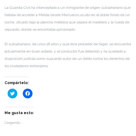
La Guardia Civil ha interceptado a un inmigrante de origen subsahariano que
trataba de acceder a Melilla desde Marruecos oculto en el doble fondo de un
coche, situado bajo la plancha metálica que separa el maletero y la rueda de
repuesto, donde se encontraba aprisionado.
El subsahariano, de unos 18 años y que dice proceder de Níger, se encuentra
actualmente en buen estado, y el conductor fue detenido y ha quedado a
disposición judicial como supuesto autor de un delito contra los derechos de
los ciudadanos extranjeros
Compártelo:
Haz
Haz
clic
clic
para
para
compartir
compartir
en
en
Twitter
Facebook
Me gusta esto:
(Se
(Se
abre
abre
Cargando...
en
en
una
una
ventana
ventana