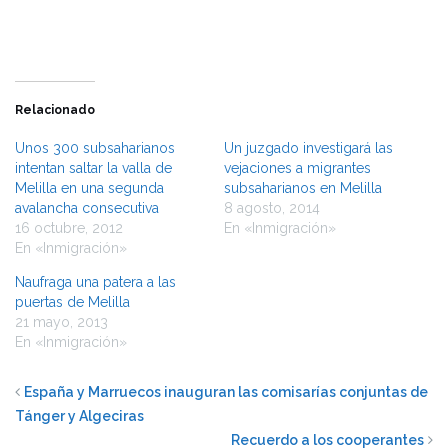
nueva)
nueva)
Relacionado
Unos 300 subsaharianos
Un juzgado investigará las
intentan saltar la valla de
vejaciones a migrantes
Melilla en una segunda
subsaharianos en Melilla
avalancha consecutiva
8 agosto, 2014
16 octubre, 2012
En «Inmigración»
En «Inmigración»
Naufraga una patera a las
puertas de Melilla
21 mayo, 2013
En «Inmigración»
España y Marruecos inauguran las comisarías conjuntas de
Tánger y Algeciras
Recuerdo a los cooperantes