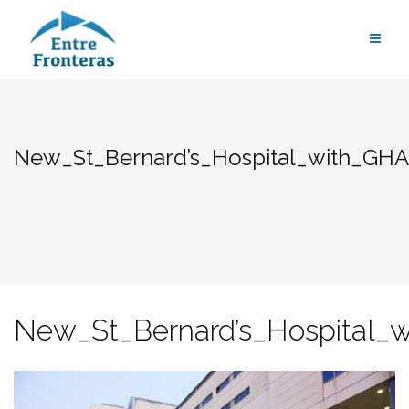
Saltar
al
contenido
New_St_Bernard’s_Hospital_with_GH
New_St_Bernard’s_Hospital