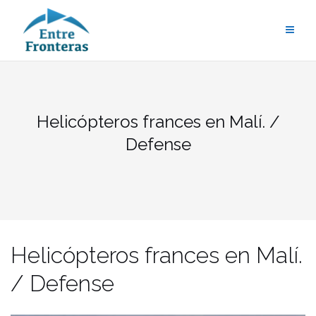
Saltar
al
contenido
Helicópteros frances en Malí. /
Defense
Helicópteros frances en Malí.
/ Defense