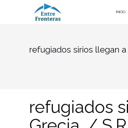
Saltar
al
INICIO
contenido
refugiados sirios llegan a
refugiados si
Grecia. / S.R