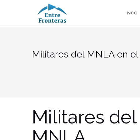
Saltar
al
INICIO
contenido
Militares del MNLA en el
Militares de
MNLA