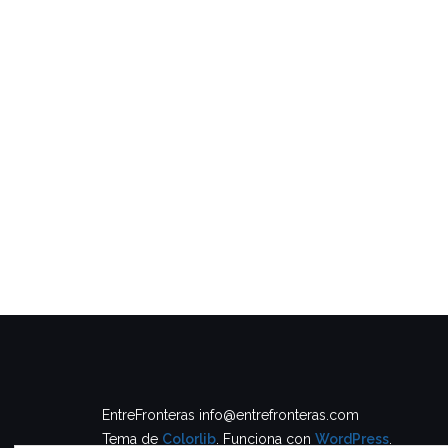
EntreFronteras info@entrefronteras.com
Tema de
Colorlib
. Funciona con
WordPress
.