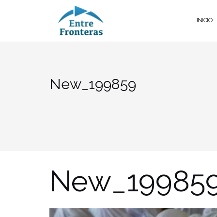
Saltar
al
INICIO
contenido
New_199859
New_19985