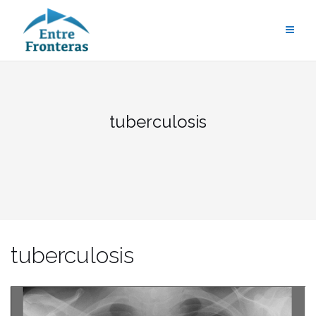
Saltar
al
contenido
tuberculosis
tuberculosis