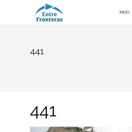
Saltar
al
INICIO
contenido
441
441