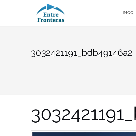
Saltar
al
INICIO
contenido
3032421191_bdb49146a2
3032421191