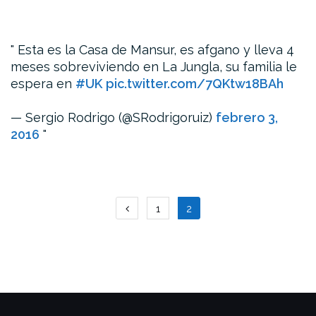
Esta es la Casa de Mansur, es afgano y lleva 4
meses sobreviviendo en La Jungla, su familia le
espera en
#UK
pic.twitter.com/7QKtw18BAh
— Sergio Rodrigo (@SRodrigoruiz)
febrero 3,
2016
Paginación
1
2
de
entradas