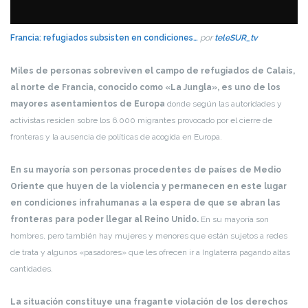
Francia: refugiados subsisten en condiciones…
por
teleSUR_tv
Miles de personas sobreviven el campo de refugiados de Calais,
al norte de Francia, conocido como «La Jungla», es uno de los
mayores asentamientos de Europa
donde según las autoridades y
activistas residen sobre los 6.000 migrantes provocado por el cierre de
fronteras y la ausencia de políticas de acogida en Europa.
En su mayoría son personas procedentes de países de Medio
Oriente que huyen de la violencia y permanecen en este lugar
en condiciones infrahumanas a la espera de que se abran las
fronteras para poder llegar al Reino Unido.
En su mayoría son
hombres, pero también hay mujeres y menores que están sujetos a redes
de trata y algunos «pasadores» que les ofrecen ir a Inglaterra pagando altas
cantidades.
La situación constituye una fragante violación de los derechos